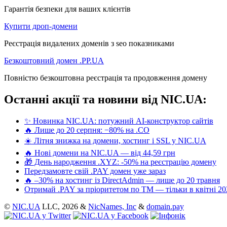
Гарантія безпеки для ваших клієнтів
Купити дроп-домени
Реєстрація видалених доменів з seo показниками
Безкоштовний домен .PP.UA
Повністю безкоштовна реєстрація та продовження домену
Останні акції та новини від NIC.UA:
✨ Новинка NIC.UA: потужний AI-конструктор сайтів
🔥 Лише до 20 серпня: −80% на .CO
☀️ Літня знижка на домени, хостинг і SSL у NIC.UA
🔥 Нові домени на NIC.UA — від 44,59 грн
🎁 День народження .XYZ: -50% на реєстрацію домену
Передзамовте свій .PAY домен уже зараз
🔥 –30% на хостинг із DirectAdmin — лише до 20 травня
Отримай .PAY за пріоритетом по ТМ — тільки в квітні 20
©
NIC.UA
LLC,
2026 &
NicNames, Inc
&
domain.pay