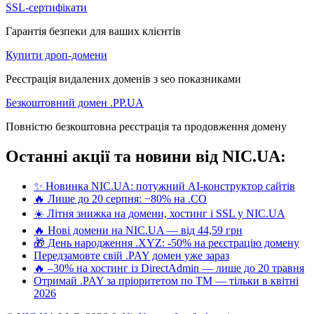
SSL-сертифікати
Гарантія безпеки для ваших клієнтів
Купити дроп-домени
Реєстрація видалених доменів з seo показниками
Безкоштовний домен .PP.UA
Повністю безкоштовна реєстрація та продовження домену
Останні акції та новини від NIC.UA:
✨ Новинка NIC.UA: потужний AI-конструктор сайтів
🔥 Лише до 20 серпня: −80% на .CO
☀️ Літня знижка на домени, хостинг і SSL у NIC.UA
🔥 Нові домени на NIC.UA — від 44,59 грн
🎁 День народження .XYZ: -50% на реєстрацію домену
Передзамовте свій .PAY домен уже зараз
🔥 –30% на хостинг із DirectAdmin — лише до 20 травня
Отримай .PAY за пріоритетом по ТМ — тільки в квітні
2026